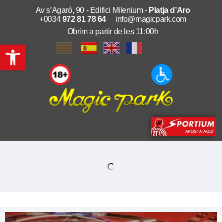
Av s’Agaró, 90 - Edifici Milenium -
Platja d’Aro
+0034
972 81 78 64
info@magicpark.com
Obrim a partir de les 11:00h
Obre la barra d'eines